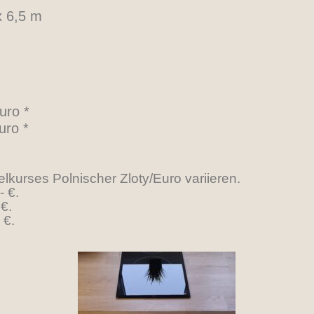
6,5 m
ro *
ro *
kurses Polnischer Zloty/Euro variieren.
- €.
€.
 €.